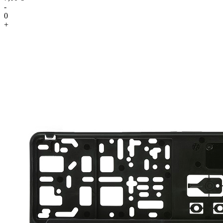
-
0
+