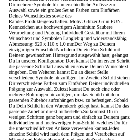
Dir mehrere Symbole für unterschiedliche Anlässe zur
Auswahl sowie ein großes Set an Farben zum Einfärben
Deines Wunschtextes sowie des
Randes.Produkteigenschaften: Motiv: Glitzer-Grün FUN-
Kennzeichen aus hochwertigem Aluminium Saubere
Verarbeitung und Prägung Individuell Gestaltbar mit Ihrem
Wunschtext und Symbolen Langlebig und widerstandsfähig
Abmessung: 520 x 110 x 1,0 mmDer Weg zu Deinem
einzigartigen Funschild:Nachdem Du ein Fun Schild mit
Deinem gewünschten Hintergrund ausgewählt hast, gelangst
Du in unseren Konfigurator. Dort kannst Du im ersten Schritt
die passende Schriftart auswählen sowie Deinen Wunschtext
eingeben. Des Weiteren kannst Du an dieser Stelle
verschiedene Symbole hinzufügen. Im Zweiten Schritt stehen
Dir verschiedene Farben zum Einfärben Deiner individuellen
Prägung zur Auswahl. Zuletzt kannst Du noch eine oder
mehrere Bohrungen hinzufügen, um das Schild mit dem
passenden Zubehör aufzuhängen bzw. zu befestigen. Sobald
Du Dein Schild in den Warenkorb gelegt hast, kannst Du das
passende Zubehör direkt mitbestellen.So kommst Du in
wenigen Schritten ganz bequem und einfach zu Deinem ganz
individuellen und hochwertigen Fun-Schild, welches Du für
die unterschiedlichsten Anlässe verwenden kannst.Jedes
einzelne Schild wird nach dem Prägen und Verarbeiten auf
Mängel und Fehler überprüft und anschließend sicher