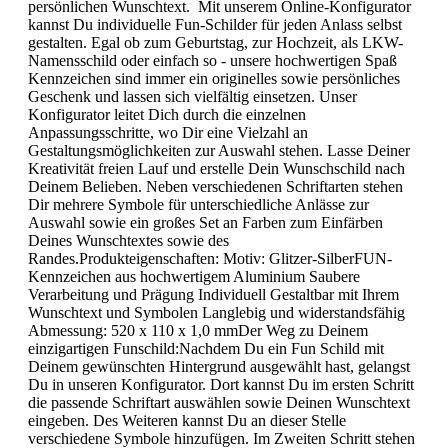
persönlichen Wunschtext. Mit unserem Online-Konfigurator
kannst Du individuelle Fun-Schilder für jeden Anlass selbst
gestalten. Egal ob zum Geburtstag, zur Hochzeit, als LKW-
Namensschild oder einfach so - unsere hochwertigen Spaß
Kennzeichen sind immer ein originelles sowie persönliches
Geschenk und lassen sich vielfältig einsetzen. Unser
Konfigurator leitet Dich durch die einzelnen
Anpassungsschritte, wo Dir eine Vielzahl an
Gestaltungsmöglichkeiten zur Auswahl stehen. Lasse Deiner
Kreativität freien Lauf und erstelle Dein Wunschschild nach
Deinem Belieben. Neben verschiedenen Schriftarten stehen
Dir mehrere Symbole für unterschiedliche Anlässe zur
Auswahl sowie ein großes Set an Farben zum Einfärben
Deines Wunschtextes sowie des
Randes.Produkteigenschaften: Motiv: Glitzer-SilberFUN-
Kennzeichen aus hochwertigem Aluminium Saubere
Verarbeitung und Prägung Individuell Gestaltbar mit Ihrem
Wunschtext und Symbolen Langlebig und widerstandsfähig
Abmessung: 520 x 110 x 1,0 mmDer Weg zu Deinem
einzigartigen Funschild:Nachdem Du ein Fun Schild mit
Deinem gewünschten Hintergrund ausgewählt hast, gelangst
Du in unseren Konfigurator. Dort kannst Du im ersten Schritt
die passende Schriftart auswählen sowie Deinen Wunschtext
eingeben. Des Weiteren kannst Du an dieser Stelle
verschiedene Symbole hinzufügen. Im Zweiten Schritt stehen