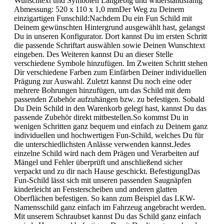
Wunschtext und Symbolen Langlebig und widerstandsfähig
Abmessung: 520 x 110 x 1,0 mmDer Weg zu Deinem
einzigartigen Funschild:Nachdem Du ein Fun Schild mit
Deinem gewünschten Hintergrund ausgewählt hast, gelangst
Du in unseren Konfigurator. Dort kannst Du im ersten Schritt
die passende Schriftart auswählen sowie Deinen Wunschtext
eingeben. Des Weiteren kannst Du an dieser Stelle
verschiedene Symbole hinzufügen. Im Zweiten Schritt stehen
Dir verschiedene Farben zum Einfärben Deiner individuellen
Prägung zur Auswahl. Zuletzt kannst Du noch eine oder
mehrere Bohrungen hinzufügen, um das Schild mit dem
passenden Zubehör aufzuhängen bzw. zu befestigen. Sobald
Du Dein Schild in den Warenkorb gelegt hast, kannst Du das
passende Zubehör direkt mitbestellen.So kommst Du in
wenigen Schritten ganz bequem und einfach zu Deinem ganz
individuellen und hochwertigen Fun-Schild, welches Du für
die unterschiedlichsten Anlässe verwenden kannst.Jedes
einzelne Schild wird nach dem Prägen und Verarbeiten auf
Mängel und Fehler überprüft und anschließend sicher
verpackt und zu dir nach Hause geschickt. BefestigungDas
Fun-Schild lässt sich mit unseren passenden Saugnäpfen
kinderleicht an Fensterscheiben und anderen glatten
Oberflächen befestigen. So kann zum Beispiel das LKW-
Namensschild ganz einfach im Fahrzeug angebracht werden.
Mit unserem Schraubset kannst Du das Schild ganz einfach