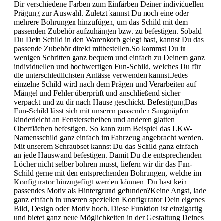
Dir verschiedene Farben zum Einfärben Deiner individuellen
Prägung zur Auswahl. Zuletzt kannst Du noch eine oder
mehrere Bohrungen hinzufügen, um das Schild mit dem
passenden Zubehör aufzuhängen bzw. zu befestigen. Sobald
Du Dein Schild in den Warenkorb gelegt hast, kannst Du das
passende Zubehör direkt mitbestellen.So kommst Du in
wenigen Schritten ganz bequem und einfach zu Deinem ganz
individuellen und hochwertigen Fun-Schild, welches Du für
die unterschiedlichsten Anlässe verwenden kannst.Jedes
einzelne Schild wird nach dem Prägen und Verarbeiten auf
Mängel und Fehler überprüft und anschließend sicher
verpackt und zu dir nach Hause geschickt. BefestigungDas
Fun-Schild lässt sich mit unseren passenden Saugnäpfen
kinderleicht an Fensterscheiben und anderen glatten
Oberflächen befestigen. So kann zum Beispiel das LKW-
Namensschild ganz einfach im Fahrzeug angebracht werden.
Mit unserem Schraubset kannst Du das Schild ganz einfach
an jede Hauswand befestigen. Damit Du die entsprechenden
Löcher nicht selber bohren musst, liefern wir dir das Fun-
Schild gerne mit den entsprechenden Bohrungen, welche im
Konfigurator hinzugefügt werden können. Du hast kein
passendes Motiv als Hintergrund gefunden?Keine Angst, lade
ganz einfach in unseren speziellen Konfigurator Dein eigenes
Bild, Design oder Motiv hoch. Diese Funktion ist einzigartig
und bietet ganz neue Möglichkeiten in der Gestaltung Deines