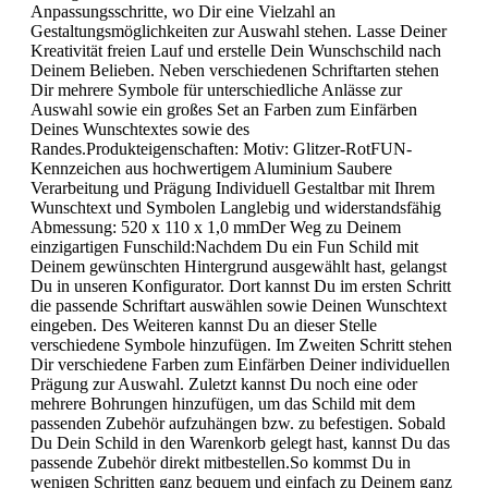
Anpassungsschritte, wo Dir eine Vielzahl an
Gestaltungsmöglichkeiten zur Auswahl stehen. Lasse Deiner
Kreativität freien Lauf und erstelle Dein Wunschschild nach
Deinem Belieben. Neben verschiedenen Schriftarten stehen
Dir mehrere Symbole für unterschiedliche Anlässe zur
Auswahl sowie ein großes Set an Farben zum Einfärben
Deines Wunschtextes sowie des
Randes.Produkteigenschaften: Motiv: Glitzer-RotFUN-
Kennzeichen aus hochwertigem Aluminium Saubere
Verarbeitung und Prägung Individuell Gestaltbar mit Ihrem
Wunschtext und Symbolen Langlebig und widerstandsfähig
Abmessung: 520 x 110 x 1,0 mmDer Weg zu Deinem
einzigartigen Funschild:Nachdem Du ein Fun Schild mit
Deinem gewünschten Hintergrund ausgewählt hast, gelangst
Du in unseren Konfigurator. Dort kannst Du im ersten Schritt
die passende Schriftart auswählen sowie Deinen Wunschtext
eingeben. Des Weiteren kannst Du an dieser Stelle
verschiedene Symbole hinzufügen. Im Zweiten Schritt stehen
Dir verschiedene Farben zum Einfärben Deiner individuellen
Prägung zur Auswahl. Zuletzt kannst Du noch eine oder
mehrere Bohrungen hinzufügen, um das Schild mit dem
passenden Zubehör aufzuhängen bzw. zu befestigen. Sobald
Du Dein Schild in den Warenkorb gelegt hast, kannst Du das
passende Zubehör direkt mitbestellen.So kommst Du in
wenigen Schritten ganz bequem und einfach zu Deinem ganz