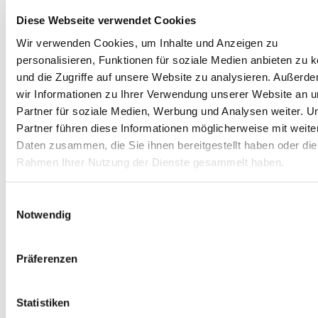
übernimmt automatisch alles Wichtige und stellt sicher, dass
Ihre Parkzeit stets korrekt angezeigt wird – und das
Diese Webseite verwendet Cookies
gesetzeskonform.Produkteigenschaften: Automatik:
Wir verwenden Cookies, um Inhalte und Anzeigen zu
Erkennung des Abstellens & automatische
Zeitstellung.Zulassung: KBA-geprüft & StVO-konform.
personalisieren, Funktionen für soziale Medien anbieten zu 
Energieversorgung: Batteriebetrieb, 2 Jahre Laufzeit
und die Zugriffe auf unsere Website zu analysieren. Außerd
(mindestens). Montage: Kleben an der Windschutzscheibe,
wir Informationen zu Ihrer Verwendung unserer Website an 
ohne Kabel. Bedienung: Automatisch, kein manuelles
Eingreifen nötig.Anzeige: Akkustand von innen ablesbar.
Partner für soziale Medien, Werbung und Analysen weiter. U
Farben & Optionen: Varianten (z. B. Blau, Schwarz)
Partner führen diese Informationen möglicherweise mit weite
wählbar.Nicht jede Parkscheibe ist erlaubt Im Internet findet
Daten zusammen, die Sie ihnen bereitgestellt haben oder die
man häufig rosa Parkscheiben oder solche, die sich ständig
nachstellen. Diese Parkscheiben sind striktens verboten und
Rahmen Ihrer Nutzung der Dienste gesammelt haben.
werden mit einem Bußgeld belegt. Auch das handschriftliche
Aufschreiben der Ankunftszeit auf ein Stück Papier ist nicht
gestattet. Um Dir das Bußgeld zu ersparen, achten wir
Einwilligungsauswahl
besonders darauf, dass unsere Parkscheiben der StVO
Notwendig
entsprechen.
17,90 €*
In den Warenkorb
Präferenzen
Statistiken