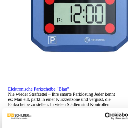
Elektronische Parkscheibe "Blau"
Nie wieder Strafzettel – Ihre smarte Parklösung Jeder kennt
es: Man eilt, parkt in einer Kurzzeitzone und vergisst, die
Parkscheibe zu stellen. In vielen Städten sind Kontrollen
intensiv – das Risiko eines Bußgelds ist real. Die digitale
Parkscheibe „Park Plus“ ist hier Ihre smarte Lösung, um
genau das zu vermeiden.Mit dieser modernen Parkscheibe
gehört das händische Einstellen der Vergangenheit an. Sie