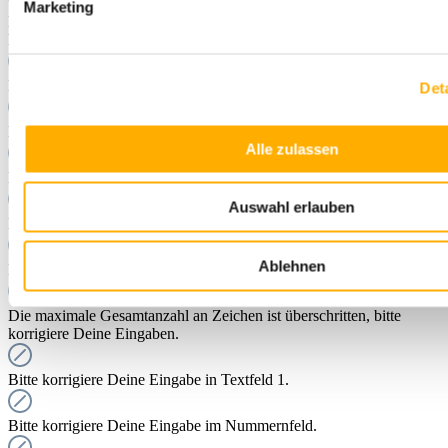
Marketing
Die maximale Gesamtanzahl an Zeichen ist überschritten, bitte
korrigiere Deine Eingaben.
Bitte korrigiere Deine Eingabe in Textfeld 1.
Det
Bitte korrigiere Deine Eingabe in Textfeld 2.
Alle zulassen
Bitte korrigiere Deine Eingabe im Nummernfeld.
Auswahl erlauben
Bitte korrigiere Deine Eingabe zum Anfangsmonat.
Ablehnen
Bitte korrigiere Deine Eingabe zum Endmonat.
Die maximale Gesamtanzahl an Zeichen ist überschritten, bitte
korrigiere Deine Eingaben.
Bitte korrigiere Deine Eingabe in Textfeld 1.
Bitte korrigiere Deine Eingabe im Nummernfeld.