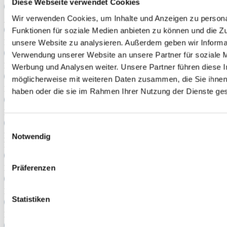
Diese Webseite verwendet Cookies
Wir verwenden Cookies, um Inhalte und Anzeigen zu persona
getConcretePlacards nicht implementiert
Funktionen für soziale Medien anbieten zu können und die Zug
unsere Website zu analysieren. Außerdem geben wir Informat
Kombination aus Renderer und Größe nicht implementiert
Verwendung unserer Website an unsere Partner für soziale 
Bitte korrigiere Deine Eingabe in Textfeld 1.
Werbung und Analysen weiter. Unsere Partner führen diese 
möglicherweise mit weiteren Daten zusammen, die Sie ihnen 
Bitte korrigiere Deine Eingabe in Textfeld 2.
haben oder die sie im Rahmen Ihrer Nutzung der Dienste g
Bitte korrigiere Deine Eingabe im Nummernfeld.
Einwilligungsauswahl
Die maximale Gesamtanzahl an Zeichen ist überschritten, bitte
Notwendig
korrigiere Deine Eingaben.
Präferenzen
Bitte korrigiere Deine Eingabe in Textfeld 1.
Bitte korrigiere Deine Eingabe in Textfeld 2.
Statistiken
Bitte korrigiere Deine Eingabe im Nummernfeld.