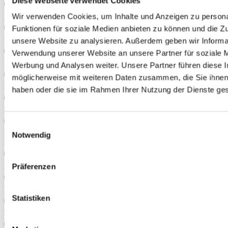
Diese Webseite verwendet Cookies
Wir verwenden Cookies, um Inhalte und Anzeigen zu persona
getConcretePlacards nicht implementiert
Funktionen für soziale Medien anbieten zu können und die Zug
Kombination aus Renderer und Größe nicht implementiert
unsere Website zu analysieren. Außerdem geben wir Informat
Verwendung unserer Website an unsere Partner für soziale 
Bitte korrigiere Deine Eingabe in Textfeld 1.
Werbung und Analysen weiter. Unsere Partner führen diese 
möglicherweise mit weiteren Daten zusammen, die Sie ihnen 
Bitte korrigiere Deine Eingabe in Textfeld 2.
haben oder die sie im Rahmen Ihrer Nutzung der Dienste g
Bitte korrigiere Deine Eingabe im Nummernfeld.
Einwilligungsauswahl
Die maximale Gesamtanzahl an Zeichen ist überschritten, bitte
Notwendig
korrigiere Deine Eingaben.
Bitte korrigiere Deine Eingabe in Textfeld 1.
Präferenzen
Bitte korrigiere Deine Eingabe in Textfeld 2.
Statistiken
Bitte korrigiere Deine Eingabe im Nummernfeld.